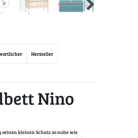
wortlicher
Hersteller
llbett Nino
g seinen kleinen Schatz so nahe wie