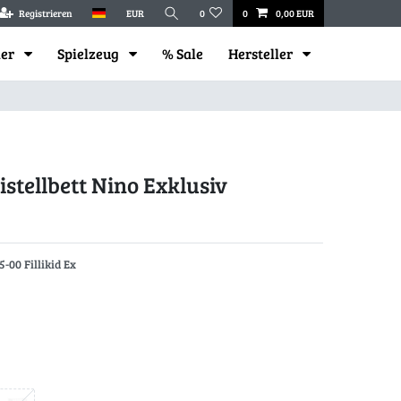
Registrieren
EUR
0
0
0,00 EUR
mer
Spielzeug
% Sale
Hersteller
eistellbett Nino Exklusiv
5-00 Fillikid Ex