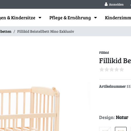
Anmelden
en & Kindersitze
Pflege & Ernährung
Kinderzim
lbetten
Fillikid Beistellbett Nino Exklusiv
Fillikid
Fillikid B
Artikelnummer
55
Design:
Natur