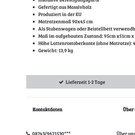
Gefertigt aus Massivholz
Produziert in der EU
Matratzenmaß 90x45 cm
Als Stubenwagen oder Beistellbett verwend
Maß im aufgebauten Zustand: 95cm x51cm x
Höhe Lattenrostoberkante (ohne Matratze):
Gewicht: 13,9 kg
Lieferzeit 1-2 Tage
Kontaktdaten
Über 
08743/9671530***
Über un