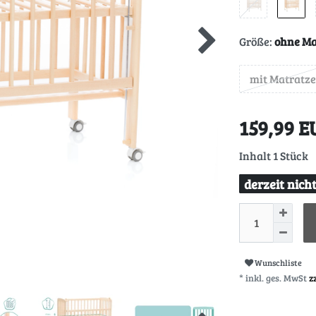
Größe:
ohne Ma
mit Matratze
159,99 
Inhalt
1
Stück
derzeit nich
Wunschliste
* inkl. ges. MwSt
z