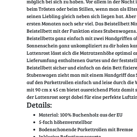
möglich bei sich zu haben. Vor allem in der Nacht i
beim Trösten oder beim Stillen, wenn man als Elt
seinen Liebling gleich neben sich liegen hat. Abe
ersten Monaten noch sehr viel. Das Beistellbett Ni
Beistellbett mit der Funktion eines Stubenwagens. I
Beistellbetts ganz einfach mit zwei Handgriffen 
Sonnenschein ganz unkompliziert zu dir holen kan
Lattenrost lässt sich die Matratzenhöhe optimal an
Lieferumfang enthaltenen Gurtes und der feststell
Beistellbett sicher und einfach an dein Bett fixie
Stubenwagen zieht man mit einem Handgriff das S
auf den Parkettrollen einfach und leise durch die
mit 90 cm x 45 cm bietet ausreichend Platz damit s
der Lattenrost sorgt dabei für eine perfekte Luftz
Details:
Material: 100% Buchenholz aus der EU
5-fach höhenverstellbar
Bodenschonende Parkettrollen mit Bremse
Inklusive Befestigungsgurte