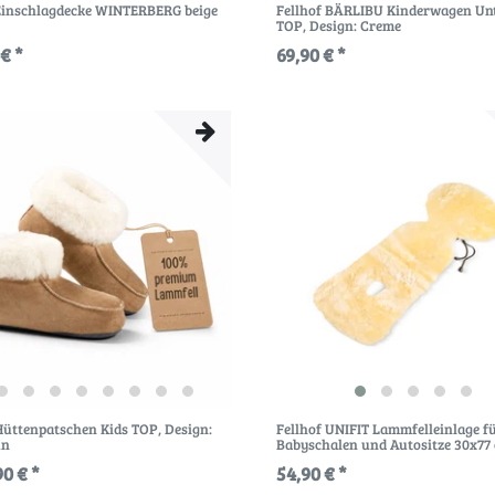
 Einschlagdecke WINTERBERG beige
Fellhof BÄRLIBU Kinderwagen Un
TOP
, Design: Creme
€ *
69,90 € *
Hüttenpatschen Kids TOP
, Design:
Fellhof UNIFIT Lammfelleinlage f
un
Babyschalen und Autositze 30x77
90 € *
54,90 € *