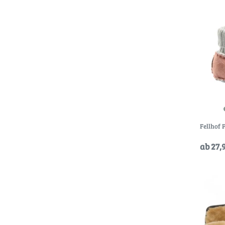
Fellhof
ab 27,9