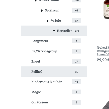
Spielzeug
63
% Sale
87
Hersteller
499
Babyworld
1
[Paket] 
Reinigu
EK/Servicegroup
1
Lammfel
29,99 €
Engel
17
Fellhof
30
Kinderhaus Blaubär
19
Magic
2
Oh!Possum
3