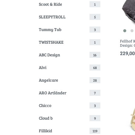
Scoot & Ride
1
SLEEPYTROLL
5
Tummy Tub
3
Fellhof
TWISTSHAKE
1
Design: 
229,00
ABC Design
16
Alvi
68
Angelcare
28
ARO Artländer
7
Chicco
3
Cloud b
9
Fillikid
119