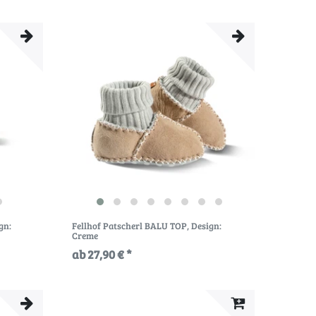
gn:
Fellhof Patscherl BALU TOP
, Design:
Creme
ab 27,90 € *