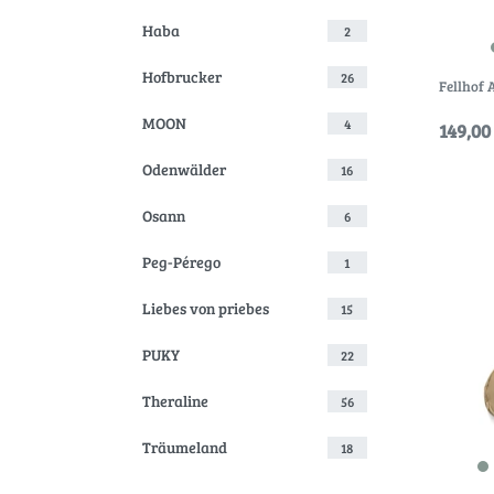
Haba
2
Hofbrucker
26
Fellhof 
MOON
4
149,00 
Odenwälder
16
Osann
6
Peg-Pérego
1
Liebes von priebes
15
PUKY
22
Theraline
56
Träumeland
18