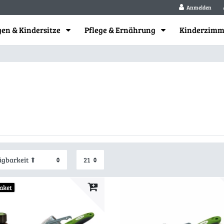
Anmelden
en & Kindersitze
Pflege & Ernährung
Kinderzim
aket