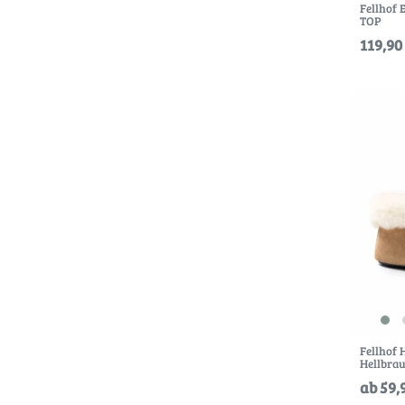
Fellhof
TOP
119,90 
Fellhof 
Hellbra
ab 59,