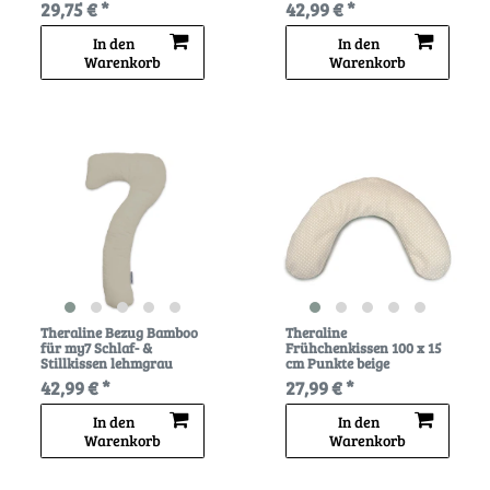
29,75 € *
42,99 € *
In den
In den
Warenkorb
Warenkorb
Theraline Bezug Bamboo
Theraline
für my7 Schlaf- &
Frühchenkissen 100 x 15
Stillkissen lehmgrau
cm Punkte beige
42,99 € *
27,99 € *
In den
In den
Warenkorb
Warenkorb