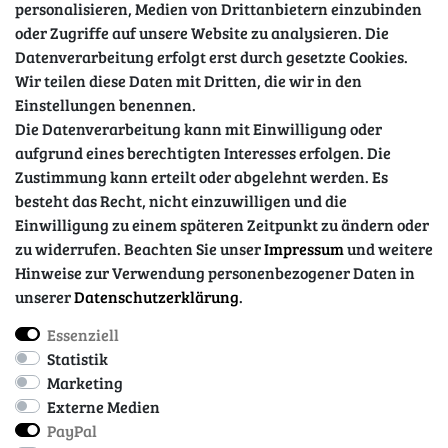
personalisieren, Medien von Drittanbietern einzubinden
oder Zugriffe auf unsere Website zu analysieren. Die
Datenverarbeitung erfolgt erst durch gesetzte Cookies.
Wir teilen diese Daten mit Dritten, die wir in den
Sicher einkaufen
Einstellungen benennen.
Die Datenverarbeitung kann mit Einwilligung oder
aufgrund eines berechtigten Interesses erfolgen. Die
Zustimmung kann erteilt oder abgelehnt werden. Es
besteht das Recht, nicht einzuwilligen und die
Einwilligung zu einem späteren Zeitpunkt zu ändern oder
zu widerrufen. Beachten Sie unser
Impressum
und weitere
Hinweise zur Verwendung personenbezogener Daten in
unserer
Daten­schutz­erklärung
.
Essenziell
Impressum
Daten­schutz­erklärung
AGB
Statistik
Marketing
Externe Medien
Barrierefreiheitserklärung
Widerrufs­recht
PayPal