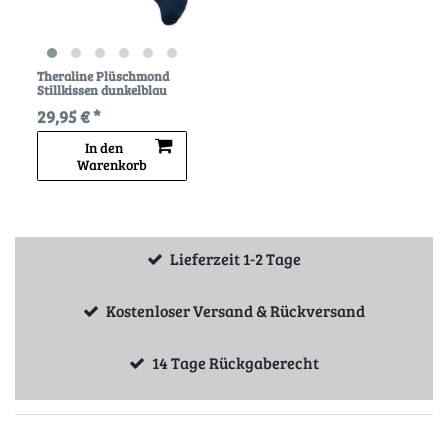
Theraline Plüschmond
Stillkissen dunkelblau
29,95 € *
In den
Warenkorb
Lieferzeit 1-2 Tage
Kostenloser Versand & Rückversand
14 Tage Rückgaberecht