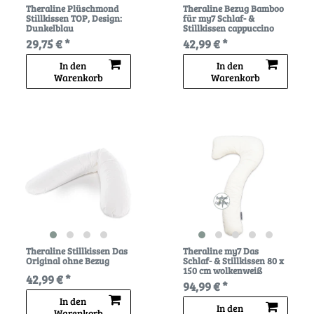
Theraline Plüschmond
Theraline Bezug Bamboo
Stillkissen TOP
, Design:
für my7 Schlaf- &
Dunkelblau
Stillkissen cappuccino
29,75 € *
42,99 € *
In den
In den
Warenkorb
Warenkorb
Theraline Stillkissen Das
Theraline my7 Das
Original ohne Bezug
Schlaf- & Stillkissen 80 x
150 cm wolkenweiß
42,99 € *
94,99 € *
In den
In den
Warenkorb