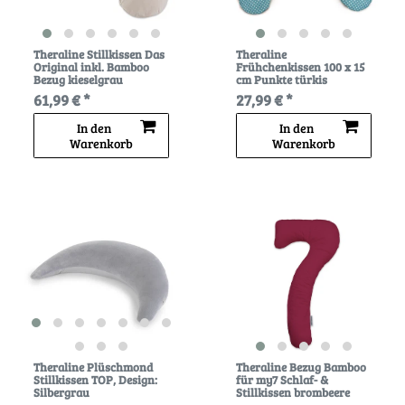
Theraline Stillkissen Das
Theraline
Original inkl. Bamboo
Frühchenkissen 100 x 15
Bezug kieselgrau
cm Punkte türkis
61,99 € *
27,99 € *
In den
In den
Warenkorb
Warenkorb
Theraline Plüschmond
Theraline Bezug Bamboo
Stillkissen TOP
, Design:
für my7 Schlaf- &
Silbergrau
Stillkissen brombeere