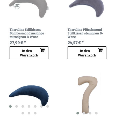
Theraline Stillkissen
Theraline Plüschmond
Bambusmond melange
Stillkissen steingrau B-
mittelgrau B-Ware
Ware
27,99 € *
24,57 € *
In den
In den
Warenkorb
Warenkorb