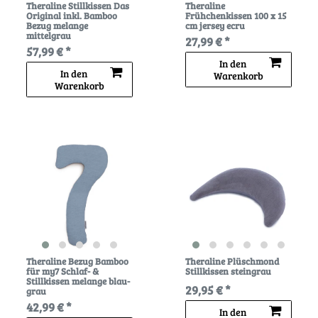
Theraline Stillkissen Das
Theraline
Original inkl. Bamboo
Frühchenkissen 100 x 15
Bezug melange
cm jersey ecru
mittelgrau
27,99 € *
57,99 € *
In den
In den
Warenkorb
Warenkorb
Theraline Bezug Bamboo
Theraline Plüschmond
für my7 Schlaf- &
Stillkissen steingrau
Stillkissen melange blau-
29,95 € *
grau
42,99 € *
In den