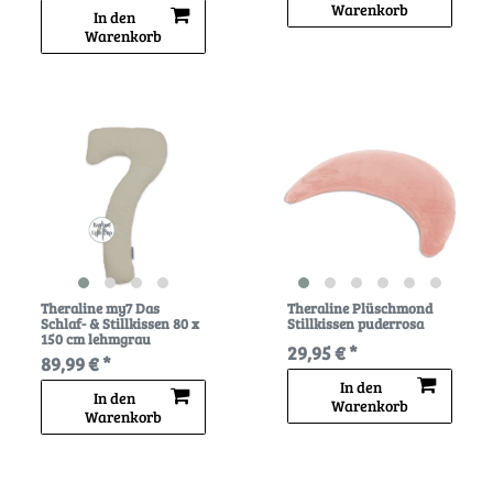
Warenkorb
In den
Warenkorb
Theraline my7 Das
Theraline Plüschmond
Schlaf- & Stillkissen 80 x
Stillkissen puderrosa
150 cm lehmgrau
29,95 € *
89,99 € *
In den
In den
Warenkorb
Warenkorb