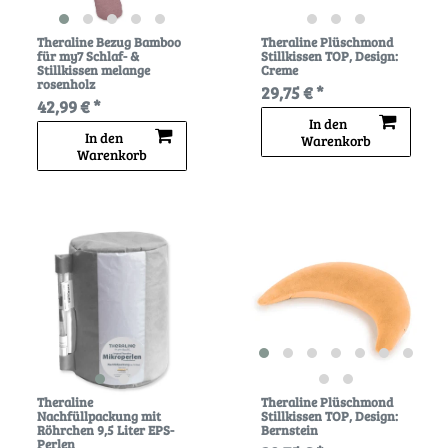
Theraline Bezug Bamboo
Theraline Plüschmond
für my7 Schlaf- &
Stillkissen TOP
, Design:
Stillkissen melange
Creme
rosenholz
29,75 € *
42,99 € *
In den
In den
Warenkorb
Warenkorb
Theraline
Theraline Plüschmond
Nachfüllpackung mit
Stillkissen TOP
, Design:
Röhrchen 9,5 Liter EPS-
Bernstein
Perlen