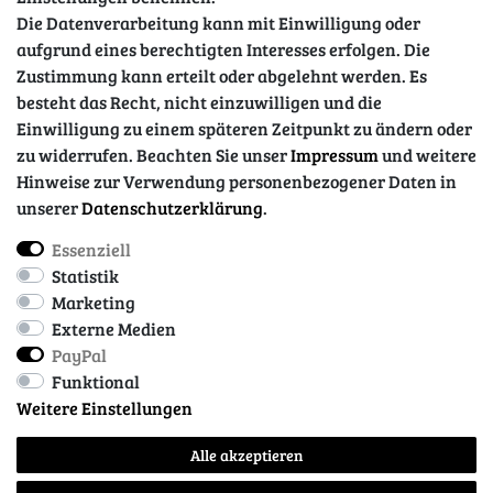
Die Datenverarbeitung kann mit Einwilligung oder
aufgrund eines berechtigten Interesses erfolgen. Die
Zustimmung kann erteilt oder abgelehnt werden. Es
besteht das Recht, nicht einzuwilligen und die
Einwilligung zu einem späteren Zeitpunkt zu ändern oder
zu widerrufen. Beachten Sie unser
Impressum
und weitere
Hinweise zur Verwendung personenbezogener Daten in
unserer
Daten­schutz­erklärung
.
Essenziell
Impressum
Daten­schutz­erklärung
AGB
Statistik
Marketing
Externe Medien
Barrierefreiheitserklärung
Widerrufs­recht
PayPal
Funktional
Weitere Einstellungen
Kontakt
Vertrag widerrufen
Alle akzeptieren