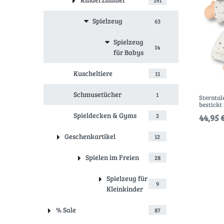
Spielzeug
63
Spielzeug
14
für Babys
Kuscheltiere
11
Schmusetücher
1
Sterntal
bestickt
Spieldecken & Gyms
2
44,95 €
Geschenkartikel
12
Spielen im Freien
28
Spielzeug für
9
Kleinkinder
% Sale
87