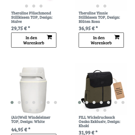
Theraline Plüschmond
Theraline Yinnie
Stillkissen TOP
, Design:
Stillkissen TOP
, Design:
Malve
Blüten Rosa
29,75 € *
36,95 € *
In den
In den
Warenkorb
Warenkorb
(Air)Well Windeleimer
FILL Wickelrucksack
TOP
, Design: White
Osaka Exklusiv
, Design:
Khaki
44,95 € *
31,99 € *