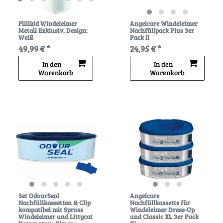
Fillikid Windeleimer
Angelcare Windeleimer
Metall Exklusiv
, Design:
Nachfüllpack Plus 3er
Weiß
Pack II
49,99 € *
24,95 € *
In den
In den
Warenkorb
Warenkorb
Set OdourSeal
Angelcare
Nachfüllkassetten & Clip
Nachfüllkassette für
kompatibel mit Spross
Windeleimer Dress-Up
Windeleimer und Littycat
und Classic XL 3er Pack