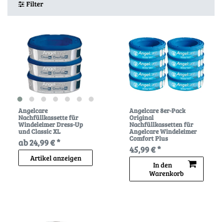
Filter
Angelcare
Angelcare 8er-Pack
Nachfüllkassette für
Original
Windeleimer Dress-Up
Nachfüllkassetten für
und Classic XL
Angelcare Windeleimer
Comfort Plus
ab 24,99 € *
45,99 € *
Artikel anzeigen
In den
Warenkorb