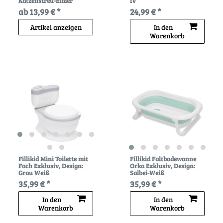
Katzenstreu-Eimer
IV
ab 13,99 € *
24,99 € *
Artikel anzeigen
In den
Warenkorb
Fillikid Mini Toilette mit
Fillikid Faltbadewanne
Fach Exklusiv
, Design:
Orka Exklusiv
, Design:
Grau Weiß
Salbei-Weiß
35,99 € *
35,99 € *
In den
In den
Warenkorb
Warenkorb