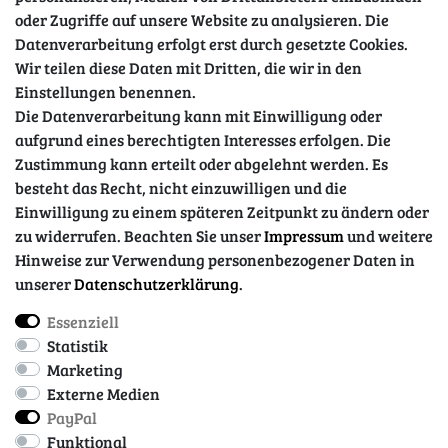
oder Zugriffe auf unsere Website zu analysieren. Die
Datenverarbeitung erfolgt erst durch gesetzte Cookies.
Wir teilen diese Daten mit Dritten, die wir in den
Sicher einkaufen
Einstellungen benennen.
Die Datenverarbeitung kann mit Einwilligung oder
aufgrund eines berechtigten Interesses erfolgen. Die
Zustimmung kann erteilt oder abgelehnt werden. Es
besteht das Recht, nicht einzuwilligen und die
Einwilligung zu einem späteren Zeitpunkt zu ändern oder
zu widerrufen. Beachten Sie unser
Impressum
und weitere
Hinweise zur Verwendung personenbezogener Daten in
unserer
Daten­schutz­erklärung
.
Essenziell
Impressum
Daten­schutz­erklärung
AGB
Statistik
Marketing
Externe Medien
Barrierefreiheitserklärung
Widerrufs­recht
PayPal
Funktional