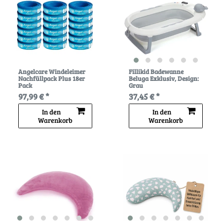
Angelcare Windeleimer
Fillikid Badewanne
Nachfüllpack Plus 18er
Beluga Exklusiv
, Design:
Pack
Grau
97,99 € *
37,45 € *
In den
In den
Warenkorb
Warenkorb