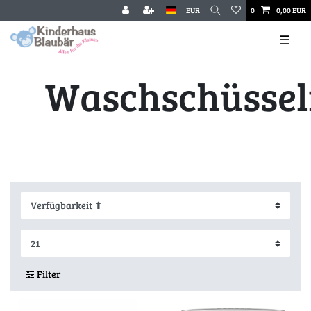
EUR
0
0,00 EUR
☰
Waschschüsse
Filter