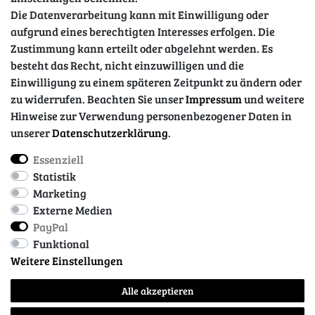
Die Datenverarbeitung kann mit Einwilligung oder
aufgrund eines berechtigten Interesses erfolgen. Die
Zustimmung kann erteilt oder abgelehnt werden. Es
besteht das Recht, nicht einzuwilligen und die
Einwilligung zu einem späteren Zeitpunkt zu ändern oder
zu widerrufen. Beachten Sie unser
Impressum
und weitere
Hinweise zur Verwendung personenbezogener Daten in
unserer
Daten­schutz­erklärung
.
Essenziell
Impressum
Daten­schutz­erklärung
AGB
Statistik
Marketing
Externe Medien
Barrierefreiheitserklärung
Widerrufs­recht
PayPal
Funktional
Weitere Einstellungen
Kontakt
Vertrag widerrufen
Alle akzeptieren