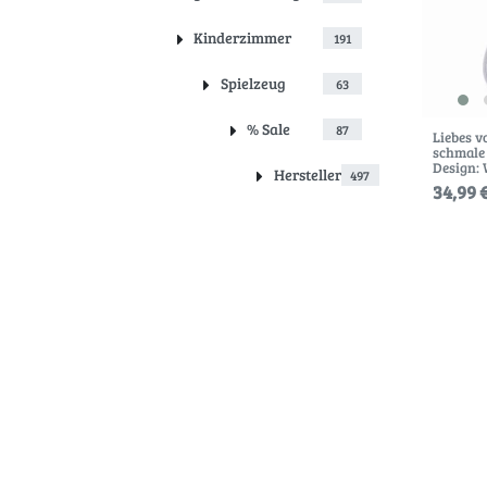
Kinderzimmer
191
Spielzeug
63
% Sale
87
Liebes v
schmale
Design: 
Hersteller
497
34,99 €