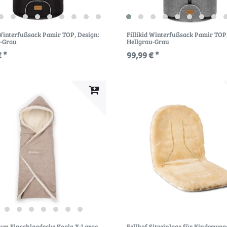
 Winterfußsack Pamir TOP
, Design:
Fillikid Winterfußsack Pamir TOP
-Grau
Hellgrau-Grau
 *
99,99 € *
um Einschlagdecke Koala X-Large
Fellhof Sitzeinlage für Kinderwa