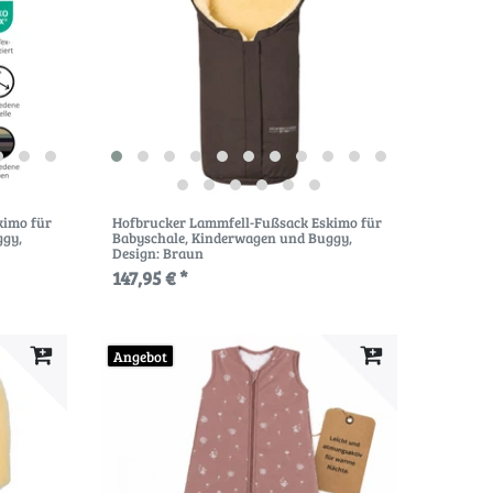
kimo für
Hofbrucker Lammfell-Fußsack Eskimo für
ggy
,
Babyschale, Kinderwagen und Buggy
,
Design: Braun
147,95 € *
Angebot