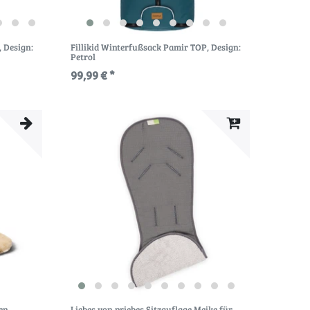
, Design:
Fillikid Winterfußsack Pamir TOP
, Design:
Petrol
99,99 € *
gen
Liebes von priebes Sitzauflage Meike für