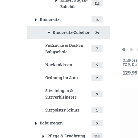
112
Zubehör
Kindersitze
16
Kindersitz-Zubehör
24
Fußsäcke & Decken
7
Babyschale
Oh!Poss
TOP
, De
Nackenkissen
5
129,99
Ordnung im Auto
2
Sitzeinlagen &
9
Sitzverkleinerer
Sitzpolster Schutz
1
Babytragen
5
Pflege & Ernährung
158