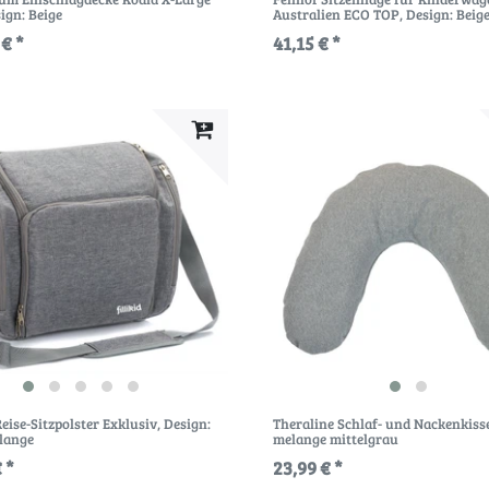
sign: Beige
Australien ECO TOP
, Design: Beig
 € *
41,15 € *
 Reise-Sitzpolster Exklusiv
, Design:
Theraline Schlaf- und Nackenkiss
lange
melange mittelgrau
 *
23,99 € *