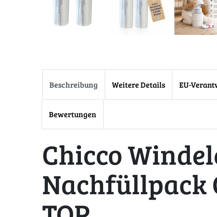
Beschreibung
Weitere Details
EU-Verant
Bewertungen
Chicco Winde
Nachfüllpack
TOP