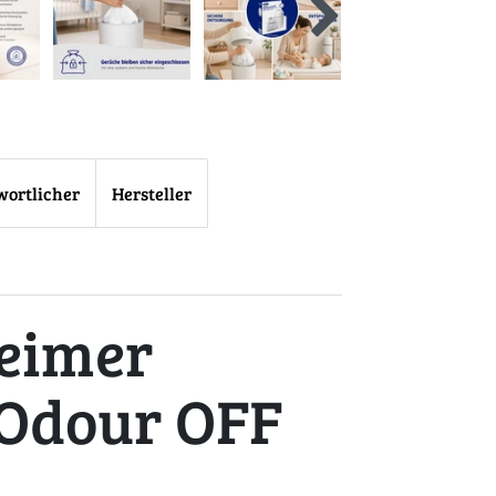
wortlicher
Hersteller
leimer
 Odour OFF