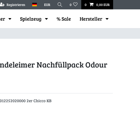
Registrieren
EUR
0
0
0,00 EUR
mer
Spielzeug
% Sale
Hersteller
indeleimer Nachfüllpack Odour
012252020000 2er Chicco KB