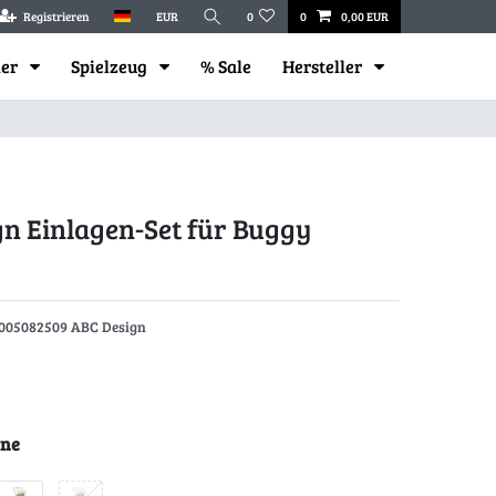
Registrieren
EUR
0
0
0,00 EUR
mer
Spielzeug
% Sale
Hersteller
n Einlagen-Set für Buggy
005082509 ABC Design
ine