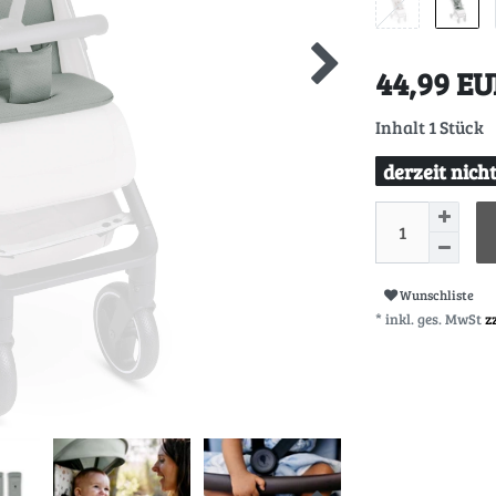
44,99 E
Inhalt
1
Stück
derzeit nich
Wunschliste
* inkl. ges. MwSt
z