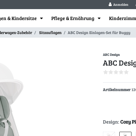
Anmelden
en & Kindersitze
Pflege & Ernährung
Kinderzim
derwagen-Zubehör
Sitzauflagen
ABC Design Einlagen-Set für Buggy
ABC Design
ABC Desig
Artikelnummer
12
Design:
Cozy P