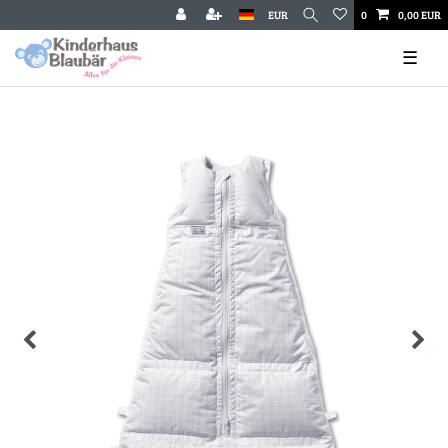
EUR
0
0,00 EUR
☰