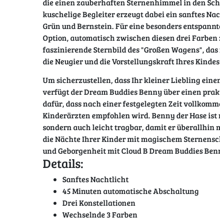
die einen zauberhaften Sternenhimmel in den Schl
kuschelige Begleiter erzeugt dabei ein sanftes Na
Grün und Bernstein. Für eine besonders entspann
Option, automatisch zwischen diesen drei Farben z
faszinierende Sternbild des "Großen Wagens", das 
die Neugier und die Vorstellungskraft Ihres Kindes
Um sicherzustellen, dass Ihr kleiner Liebling ein
verfügt der Dream Buddies Benny über einen prakt
dafür, dass nach einer festgelegten Zeit vollkomme
Kinderärzten empfohlen wird. Benny der Hase ist n
sondern auch leicht tragbar, damit er überallhi
die Nächte Ihrer Kinder mit magischem Sternensc
und Geborgenheit mit Cloud B Dream Buddies Ben
Details:
Sanftes Nachtlicht
45 Minuten automatische Abschaltung
Drei Konstellationen
Wechselnde 3 Farben