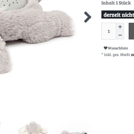
Inhalt
1
Stück
derzeit nich
Wunschliste
* inkl. ges. MwSt
z