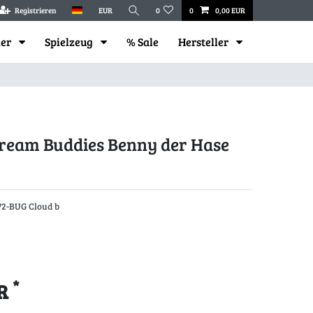
Registrieren
EUR
0
0
0,00 EUR
mer
Spielzeug
% Sale
Hersteller
Dream Buddies Benny der Hase
72-BUG Cloud b
*
UR