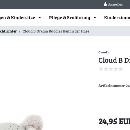
Anmelden
en & Kindersitze
Pflege & Ernährung
Kinderzim
chtlichter
Cloud B Dream Buddies Benny der Hase
Cloud b
Cloud B 
Artikelnummer
74
24,95 E