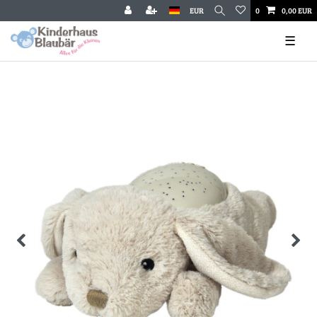
EUR
0
0,00 EUR
☰