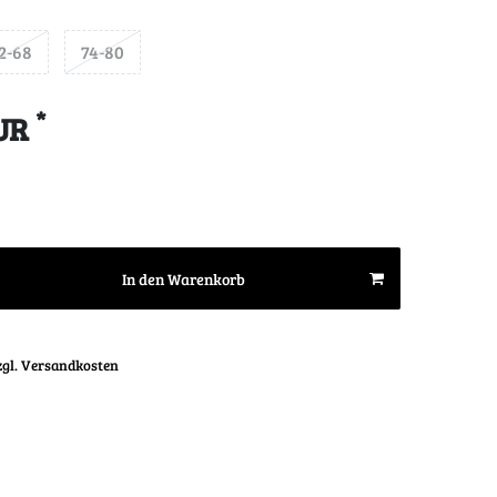
2-68
74-80
*
EUR
In den Warenkorb
zgl. Versandkosten