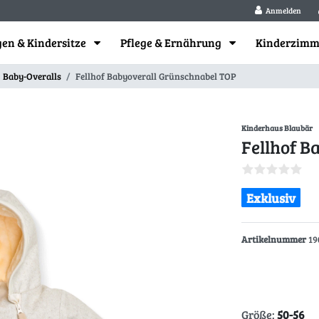
Anmelden
en & Kindersitze
Pflege & Ernährung
Kinderzim
Baby-Overalls
Fellhof Babyoverall Grünschnabel TOP
Kinderhaus Blaubär
Fellhof B
Exklusiv
Artikelnummer
19
Größe:
50-56