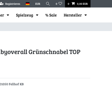
Registrieren
EUR
0
0
0,00 EUR
mer
Spielzeug
% Sale
Hersteller
abyoverall Grünschnabel TOP
01050 Fellhof KB