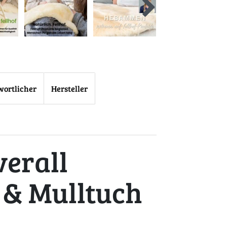
wortlicher
Hersteller
verall
 & Mulltuch