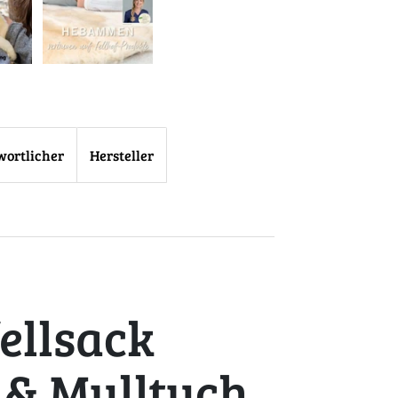
wortlicher
Hersteller
ellsack
& Mulltuch