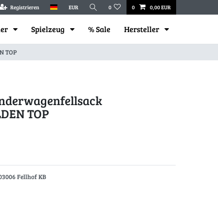
Registrieren
EUR
0
0
0,00 EUR
mer
Spielzeug
% Sale
Hersteller
EN TOP
inderwagenfellsack
DEN TOP
03006 Fellhof KB