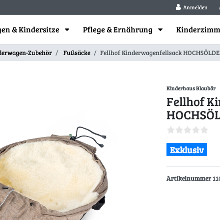
Anmelden
en & Kindersitze
Pflege & Ernährung
Kinderzim
derwagen-Zubehör
Fußsäcke
Fellhof Kinderwagenfellsack HOCHSÖLD
Kinderhaus Blaubär
Fellhof K
HOCHSÖL
Exklusiv
Artikelnummer
11