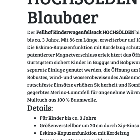
Blaubaer
Der
Fellhof Kinderwagenfellsack HOCHSÖLDEN
bi
bis ca. 3 Jahre. Mit 86 cm Länge, erweiterbar auf 
Die Eskimo-Kapuzenfunktion mit Kordelzug schützt
patentierter Magnetverschluss erleichtert das Öff
Gurtsystem sichert Kinder in Buggys und Babywan
separate Einlage genutzt werden, die Öffnung am
Robustes, wind- und wasserabweisendes Außenmate
rutschfeste Einsätze erhöhen Sicherheit und Komf
gegerbtes Merino-Lammfell für angenehme Wärme.
Mulltuch aus 100 % Baumwolle.
Details:
Für Kinder bis ca. 3 Jahre
Größenverstellbar um 20 cm durch Zip-Einsa
Eskimo-Kapuzenfunktion mit Kordelzug