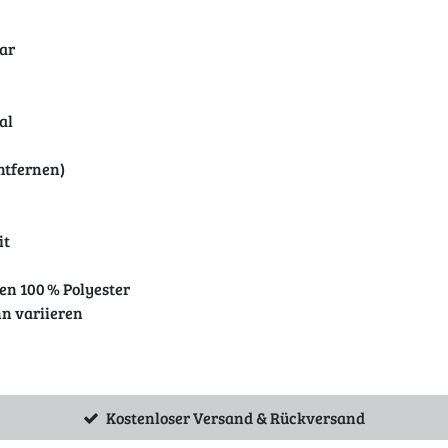
ar
al
ntfernen)
it
en 100 % Polyester
nn variieren
Kostenloser Versand & Rückversand