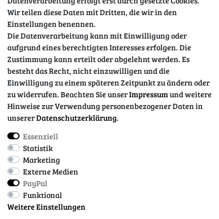
Datenverarbeitung erfolgt erst durch gesetzte Cookies.
Wir teilen diese Daten mit Dritten, die wir in den
Sicher einkaufen
Einstellungen benennen.
Die Datenverarbeitung kann mit Einwilligung oder
aufgrund eines berechtigten Interesses erfolgen. Die
Zustimmung kann erteilt oder abgelehnt werden. Es
besteht das Recht, nicht einzuwilligen und die
Einwilligung zu einem späteren Zeitpunkt zu ändern oder
zu widerrufen. Beachten Sie unser
Impressum
und weitere
Hinweise zur Verwendung personenbezogener Daten in
unserer
Daten­schutz­erklärung
.
Essenziell
Impressum
Daten­schutz­erklärung
AGB
Statistik
Marketing
Externe Medien
Barrierefreiheitserklärung
Widerrufs­recht
PayPal
Funktional
Weitere Einstellungen
Kontakt
Vertrag widerrufen