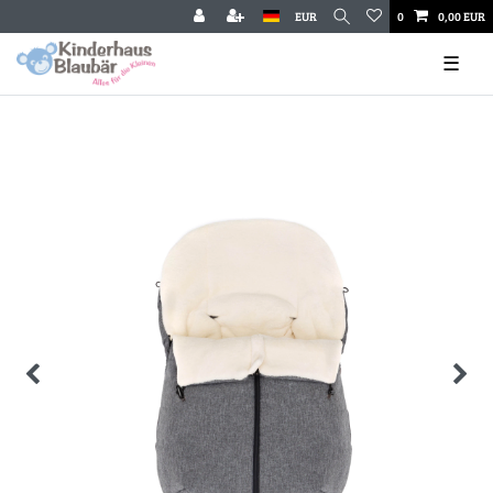
EUR
0
0,00 EUR
☰