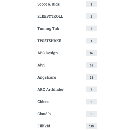
Scoot & Ride
1
SLEEPYTROLL
5
Tummy Tub
3
TWISTSHAKE
1
ABC Design
16
Alvi
68
Angelcare
28
ARO Artländer
7
Chicco
3
Cloud b
9
Fillikid
119