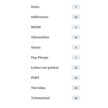
Haba
2
Hofbrucker
26
MOON
4
Odenwälder
16
Osann
6
Peg-Pérego
1
Liebes von priebes
15
PUKY
22
Theraline
56
Träumeland
18