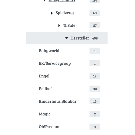
Spielzeug
63
% Sale
87
Hersteller
499
Babyworld
1
EK/Servicegroup
1
Engel
17
Fellhof
30
Kinderhaus Blaubär
19
Magic
2
Oh!Possum
3