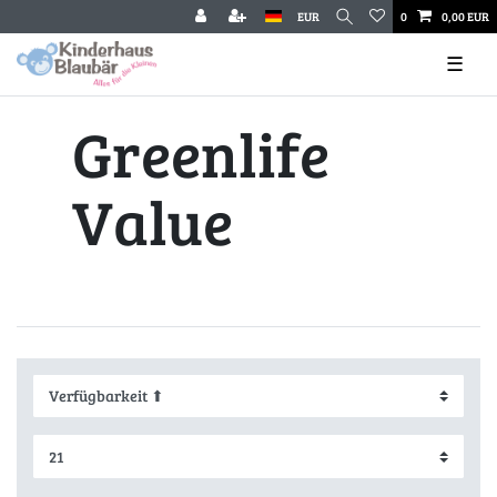
EUR
0
0,00 EUR
☰
Greenlife
Value