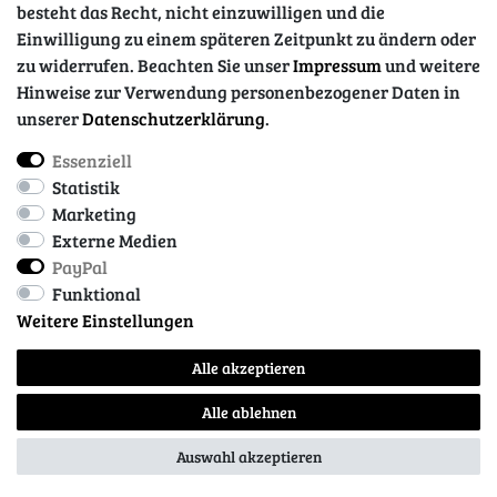
besteht das Recht, nicht einzuwilligen und die
Einwilligung zu einem späteren Zeitpunkt zu ändern oder
zu widerrufen. Beachten Sie unser
Impressum
und weitere
Hinweise zur Verwendung personenbezogener Daten in
unserer
Daten­schutz­erklärung
.
Essenziell
Impressum
Daten­schutz­erklärung
AGB
Statistik
Marketing
Externe Medien
Barrierefreiheitserklärung
Widerrufs­recht
PayPal
Funktional
Weitere Einstellungen
Kontakt
Vertrag widerrufen
Alle akzeptieren
Alle ablehnen
© Copyright 2026 | Alle Rechte vorbehalten.
Auswahl akzeptieren