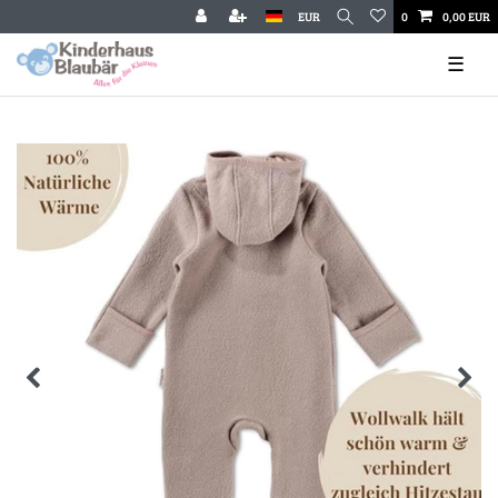
EUR
0
0,00 EUR
☰