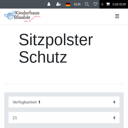
EUR
0
0,00 EUR
☰
Sitzpolster
Schutz