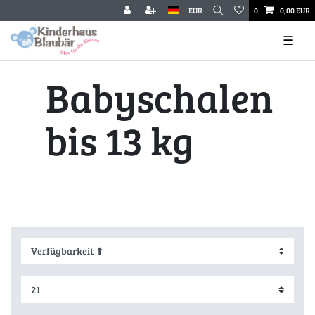
EUR
0
0,00 EUR
☰
Babyschalen
bis 13 kg