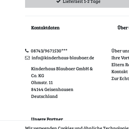
Lieferzeit 1-2 Tage
Kontaktdaten
Über 
08743/9671530***
Über un
info@kinderhaus-blaubaer.de
Ihre Vor
Eltern R
Kinderhaus Blaubaer GmbH &
Kontakt
Co. KG
Zur Ech
Ohmstr. 11
84144 Geisenhausen
Deutschland
Unsere Partner
Wir verwenden Cookies und ähnliche Technologien