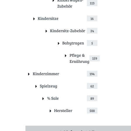
113
Zubehör
Kindersitze
16
Kindersitz-Zubehör
24
Babytragen
5
Pflege &
159
Ernährung
Kinderzimmer
194
Spielzeug
62
% Sale
89
Hersteller
500