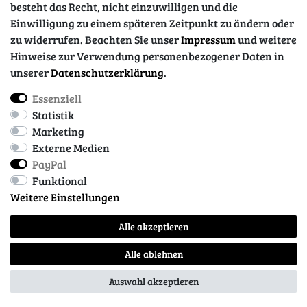
besteht das Recht, nicht einzuwilligen und die
Einwilligung zu einem späteren Zeitpunkt zu ändern oder
zu widerrufen. Beachten Sie unser
Impressum
und weitere
Hinweise zur Verwendung personenbezogener Daten in
unserer
Daten­schutz­erklärung
.
Essenziell
Impressum
Daten­schutz­erklärung
AGB
Statistik
Marketing
Externe Medien
Barrierefreiheitserklärung
Widerrufs­recht
PayPal
Funktional
Weitere Einstellungen
Kontakt
Vertrag widerrufen
Alle akzeptieren
Alle ablehnen
© Copyright 2026 | Alle Rechte vorbehalten.
Auswahl akzeptieren