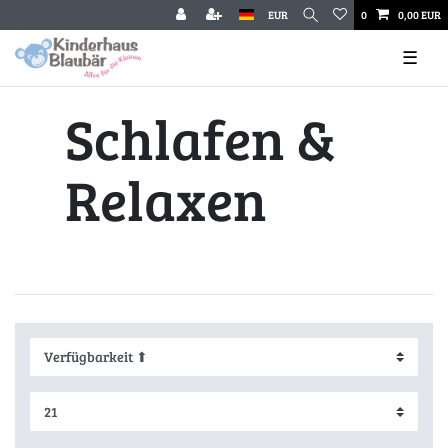
EUR
0
0,00 EUR
☰
Schlafen &
Relaxen