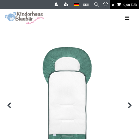
EUR
0
0,00 EUR
☰