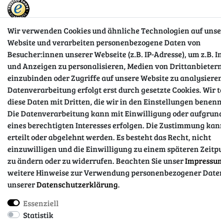
Wir verwenden Cookies und ähnliche Technologien auf unse
Website und verarbeiten personenbezogene Daten von
Impressum
Daten­schutz­erklärung
AGB
Besucher:innen unserer Webseite (z.B. IP-Adresse), um z.B. I
und Anzeigen zu personalisieren, Medien von Drittanbieter
einzubinden oder Zugriffe auf unsere Website zu analysieren
Barrierefreiheitserklärung
Widerrufs­recht
Datenverarbeitung erfolgt erst durch gesetzte Cookies. Wir t
diese Daten mit Dritten, die wir in den Einstellungen benen
Die Datenverarbeitung kann mit Einwilligung oder aufgrun
Kontakt
Vertrag widerrufen
eines berechtigten Interesses erfolgen. Die Zustimmung ka
erteilt oder abgelehnt werden. Es besteht das Recht, nicht
einzuwilligen und die Einwilligung zu einem späteren Zeitp
© Copyright 2026 | Alle Rechte vorbehalten.
zu ändern oder zu widerrufen. Beachten Sie unser
Impressu
weitere Hinweise zur Verwendung personenbezogener Date
unserer
Daten­schutz­erklärung
.
Essenziell
Statistik