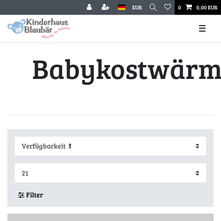
EUR
0
0,00 EUR
☰
Babykostwärm
Filter