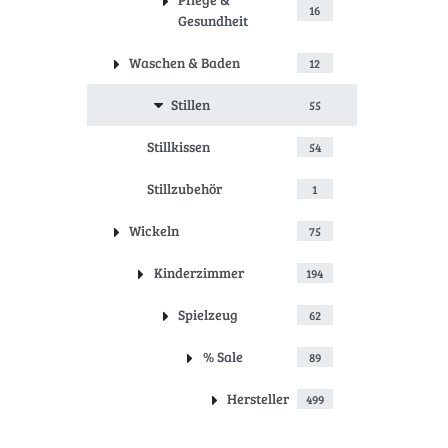
16
Gesundheit
Waschen & Baden
12
Stillen
55
Stillkissen
54
Stillzubehör
1
Wickeln
75
Kinderzimmer
194
Spielzeug
62
% Sale
89
Hersteller
499