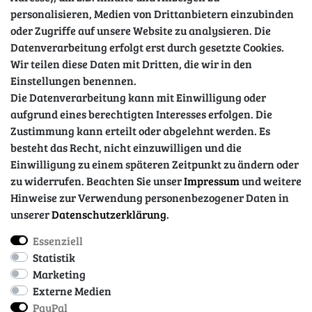
personalisieren, Medien von Drittanbietern einzubinden
oder Zugriffe auf unsere Website zu analysieren. Die
Datenverarbeitung erfolgt erst durch gesetzte Cookies.
Wir teilen diese Daten mit Dritten, die wir in den
Sicher einkaufen
Einstellungen benennen.
Die Datenverarbeitung kann mit Einwilligung oder
aufgrund eines berechtigten Interesses erfolgen. Die
Zustimmung kann erteilt oder abgelehnt werden. Es
besteht das Recht, nicht einzuwilligen und die
Einwilligung zu einem späteren Zeitpunkt zu ändern oder
zu widerrufen. Beachten Sie unser
Impressum
und weitere
Hinweise zur Verwendung personenbezogener Daten in
unserer
Daten­schutz­erklärung
.
Essenziell
Impressum
Daten­schutz­erklärung
AGB
Statistik
Marketing
Externe Medien
Barrierefreiheitserklärung
Widerrufs­recht
PayPal