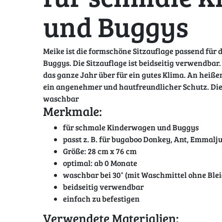
und Buggys
Meike ist die formschöne Sitzauflage passend fü
Buggys. Die Sitzauflage ist beidseitig verwendbar
das ganze Jahr über für ein gutes Klima. An heiß
ein angenehmer und hautfreundlicher Schutz. Die 
waschbar
Merkmale:
für schmale Kinderwagen und Buggys
passt z. B. für bugaboo Donkey, Ant, Emmal
Größe: 28 cm x 76 cm
optimal: ab 0 Monate
waschbar bei 30° (mit Waschmittel ohne Ble
beidseitig verwendbar
einfach zu befestigen
Verwendete Materialien: