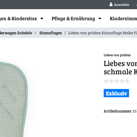
Anmelden
en & Kindersitze
Pflege & Ernährung
Kinderzim
derwagen-Zubehör
Sitzauflagen
Liebes von priebes Sitzauflage Meike
Liebes von priebes
Liebes vo
schmale 
Exklusiv
Artikelnummer
25