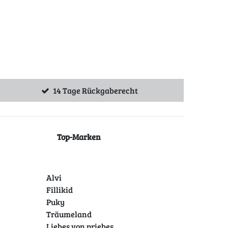
14 Tage Rückgaberecht
Top-Marken
Alvi
Fillikid
Puky
Träumeland
Liebes von priebes