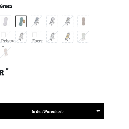
 Green
*
UR
In den Warenkorb