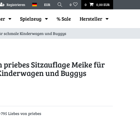
Registrieren
EUR
0
0
0,00 EUR
mer
Spielzeug
% Sale
Hersteller
 für schmale Kinderwagen und Buggys
n priebes Sitzauflage Meike für
Kinderwagen und Buggys
-795 Liebes von priebes