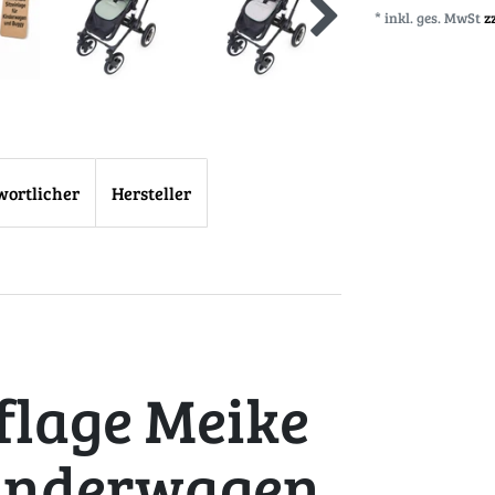
* inkl. ges. MwSt
z
wortlicher
Hersteller
flage Meike
Kinderwagen