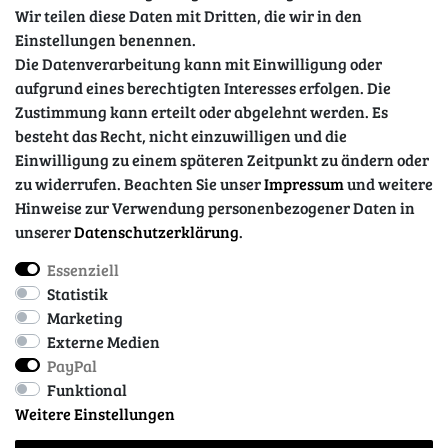
Wir teilen diese Daten mit Dritten, die wir in den
Sicher einkaufen
Einstellungen benennen.
Die Datenverarbeitung kann mit Einwilligung oder
aufgrund eines berechtigten Interesses erfolgen. Die
Zustimmung kann erteilt oder abgelehnt werden. Es
besteht das Recht, nicht einzuwilligen und die
Einwilligung zu einem späteren Zeitpunkt zu ändern oder
zu widerrufen. Beachten Sie unser
Impressum
und weitere
Hinweise zur Verwendung personenbezogener Daten in
unserer
Daten­schutz­erklärung
.
Essenziell
Impressum
Daten­schutz­erklärung
AGB
Statistik
Marketing
Externe Medien
Barrierefreiheitserklärung
Widerrufs­recht
PayPal
Funktional
Weitere Einstellungen
Kontakt
Vertrag widerrufen