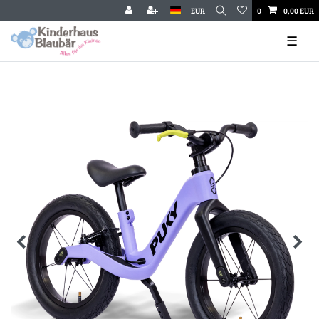
EUR
0
0,00 EUR
☰