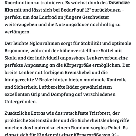
Koordination zu trainieren. Es wächst dank des
Downsize
Kits
mit und lässt sich bei Bedarf auf 12" zurückbauen –
perfekt, um das Laufrad an jüngere Geschwister
weiterzugeben und die Nutzungsdauer nachhaltig zu
verlängern.
Der leichte Nylonrahmen sorgt für Stabilität und optimale
Ergonomie, während der höhenverstellbare Sattel mit
Skala und der individuell anpassbare Lenkervorbau eine
perfekte Anpassung an die Körpergröße ermöglichen. Der
breite Lenker mit farbigem Bremshebel und die
kindgerechte V-Brake hinten bieten maximale Kontrolle
und Sicherheit. Luftbereifte Räder gewährleisten
exzellenten Grip und Dämpfung auf verschiedenen
Untergründen.
Zusätzliche Extras wie das rutschfeste Trittbrett, der
praktische Seitenständer und die Sicherheitslenkergriffe
machen das Laufrad zu einem Rundum-sorglos-Paket. Es
eignet sich für Kinder mit einer Körpergröße von 95–