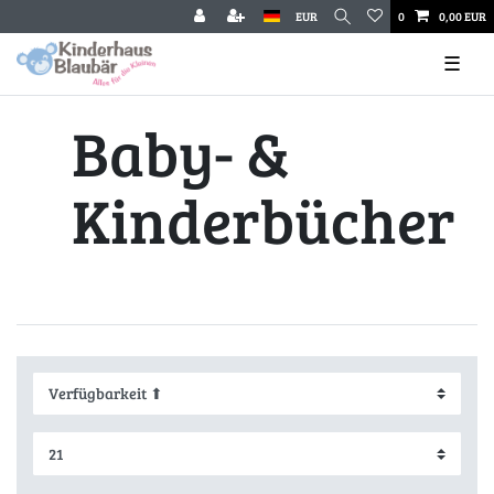
EUR
0
0,00 EUR
☰
Baby- &
Kinderbücher