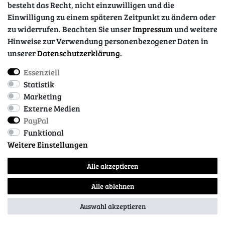
besteht das Recht, nicht einzuwilligen und die
Einwilligung zu einem späteren Zeitpunkt zu ändern oder
zu widerrufen. Beachten Sie unser
Impressum
und weitere
Hinweise zur Verwendung personenbezogener Daten in
unserer
Daten­schutz­erklärung
.
Essenziell
Impressum
Daten­schutz­erklärung
AGB
Statistik
Marketing
Externe Medien
Barrierefreiheitserklärung
Widerrufs­recht
PayPal
Funktional
Weitere Einstellungen
Kontakt
Vertrag widerrufen
Alle akzeptieren
Alle ablehnen
© Copyright 2026 | Alle Rechte vorbehalten.
Auswahl akzeptieren