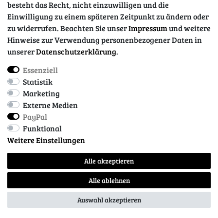
besteht das Recht, nicht einzuwilligen und die
Einwilligung zu einem späteren Zeitpunkt zu ändern oder
zu widerrufen. Beachten Sie unser
Impressum
und weitere
Hinweise zur Verwendung personenbezogener Daten in
unserer
Daten­schutz­erklärung
.
Essenziell
Impressum
Daten­schutz­erklärung
AGB
Statistik
Marketing
Externe Medien
Barrierefreiheitserklärung
Widerrufs­recht
PayPal
Funktional
Weitere Einstellungen
Kontakt
Vertrag widerrufen
Alle akzeptieren
Alle ablehnen
© Copyright 2026 | Alle Rechte vorbehalten.
Auswahl akzeptieren