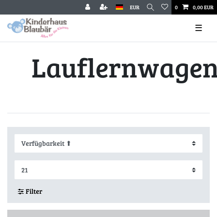
EUR
0
0,00 EUR
☰
Lauflernwage
Filter